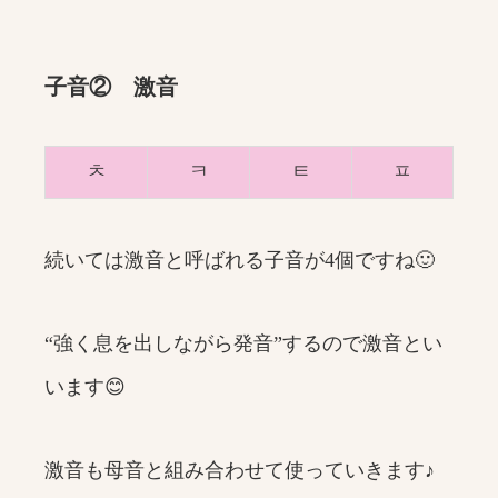
子音② 激音
ㅊ
ㅋ
ㅌ
ㅍ
続いては激音と呼ばれる子音が4個ですね🙂
“強く息を出しながら発音”するので激音とい
います😊
激音も母音と組み合わせて使っていきます♪