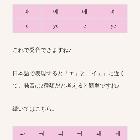
애
얘
에
예
e
ye
e
ye
これで発音できますね♪
日本語で表現すると「エ」と「イェ」に近く
て、発音は2種類だと考えると簡単ですね♪
続いてはこちら。
ㅘ
ㅝ
ㅚ
ㅟ
ㅙ
ㅞ