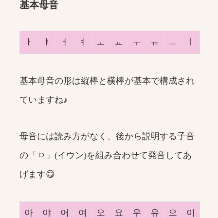
基本母音
ㅏ
ㅑ
ㅓ
ㅕ
ㅗ
ㅛ
ㅜ
ㅠ
ㅡ
ㅣ
基本母音の形は縦棒と横棒が基本で構成され
ていますね♪
母音には読み方がなく、後から説明する子音
の「ㅇ」(イウン)を組み合わせて発音してあ
げます😋
아
야
어
여
오
요
우
유
으
이