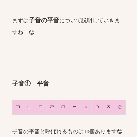
子音の平音
まずは
について説明していきま
すね！😉
子音① 平音
ㄱ
ㄴ
ㄷ
ㄹ
ㅁ
ㅂ
ㅅ
ㅇ
ㅈ
ㅎ
子音の平音と呼ばれるものは10個あります😊