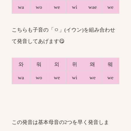
wa
wo
we
wi
wae
we
こちらも子音の「ㅇ」(イウン)を組み合わせ
て発音してあげます😋
와
워
외
위
왜
웨
wa
wo
we
wi
we
we
この発音は基本母音の2つを早く発音しま