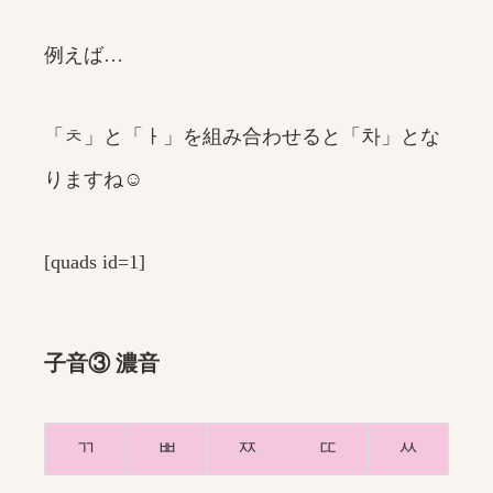
例えば…
「ㅊ」と「ㅏ」を組み合わせると「차」とな
りますね☺️
[quads id=1]
子音③ 濃音
ㄲ
ㅃ
ㅉ
ㄸ
ㅆ