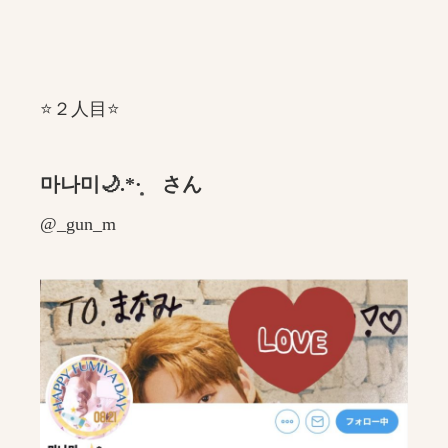
⭐️２人目⭐️
마나미🌙
.*·̩͙
さん
@_gun_m