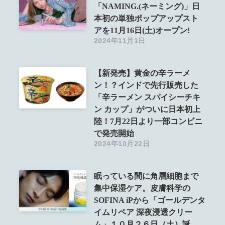
「NAMING.(ネーミング)」日
本初の単独ポップアップスト
アを11月16日(土)オープン!
2024年11月1日
【新発売】黄金の辛ラーメ
ン！？インドで先行販売した
「辛ラーメン スパイシーチキ
ン カップ」がついに日本初上
陸！7月22日より一部コンビニ
で発売開始
2024年10月22日
眠っている間に角層細胞まで
集中保湿ケア。皮膚科学の
SOFINA iPから「ゴールデンタ
イムリペア 深夜浸透クリー
ム」１０月２６日（土）誕