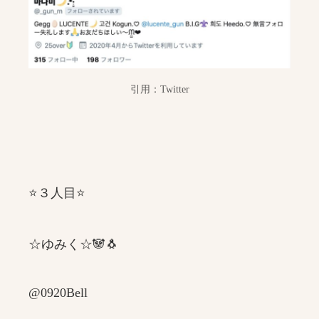
引用：Twitter
⭐️３人目⭐️
☆ゆみく☆🐼🐧
@0920Bell