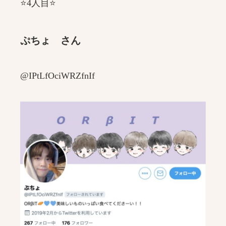
⭐️4人目⭐️
ぷちょ さん
@IPtLfOciWRZfnIf