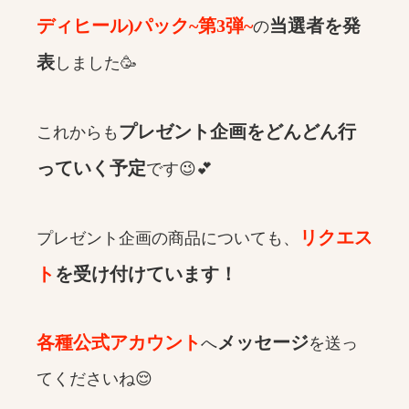
ディヒール)パック~第3弾~
当選者を発
の
表
しました🥳
プレゼント企画をどんどん行
これからも
っていく予定
です😉💕
リクエス
プレゼント企画の商品についても、
ト
を受け付けています！
各種公式アカウント
メッセージ
へ
を送っ
てくださいね😌