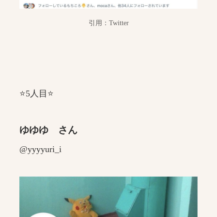
引用：Twitter
⭐️5人目⭐️
ゆゆゆ さん
@yyyyuri_i