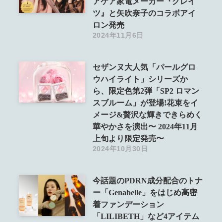
アケア家電メーカー『クレイ
ツ』と矢吹奈子のコラボアイ
ロン発売
2024年11月6日
セザンヌ大人気「パールグロ
ウハイライト」シリーズか
ら、限定色第2弾「SP2 ロマン
スブルーム」が登場!花束をイ
メージ&贅沢な輝きできらめく
華やかさを演出〜 2024年11月
上旬より限定発売〜
2024年10月30日
今話題のPDRN成分配合のトナ
ー「Genabelle」をはじめ高密
着ファンデーション
「LILIBETH」など4アイテム