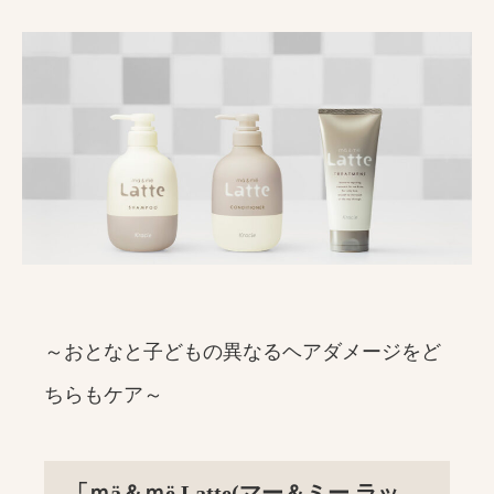
～おとなと子どもの異なるヘアダメージをど
ちらもケア～
「ｍä＆ｍë Latte(マー＆ミー ラッ