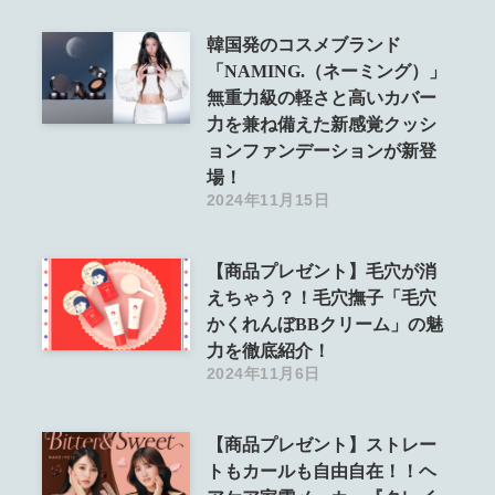
韓国発のコスメブランド
「NAMING.（ネーミング）」
無重力級の軽さと高いカバー
力を兼ね備えた新感覚クッシ
ョンファンデーションが新登
場！
2024年11月15日
【商品プレゼント】毛穴が消
えちゃう？！毛穴撫子「毛穴
かくれんぼBBクリーム」の魅
力を徹底紹介！
2024年11月6日
【商品プレゼント】ストレー
トもカールも自由自在！！ヘ