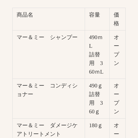
商品名
容量
価
格
マー＆ミー シャンプー
490ｍ
オ
L
ー
詰替
プ
用 3
ン
60ｍL
マー＆ミー コンディシ
490ｇ
オ
ョナー
詰替
ー
用 3
プ
60ｇ
ン
マー＆ミー ダメージケ
180ｇ
オ
アトリートメント
ー