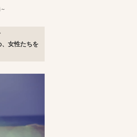
売～
ズ
高め、女性たちを