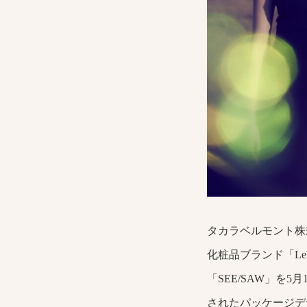
タカラベルモント株
化粧品ブランド「Le
「SEE/SAW」を
されたパッケージデ