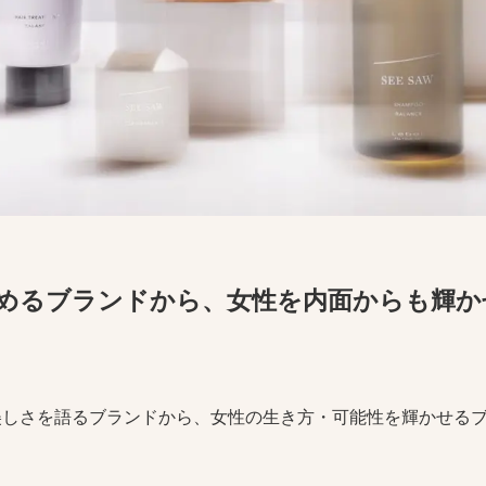
めるブランドから、女性を内面からも輝か
髪の美しさを語るブランドから、女性の生き方・可能性を輝かせる