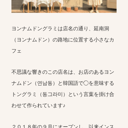
ヨンナムドングラミは店名の通り、延南洞
（ヨンナムドン）の路地に位置する小さなカ
フェ
不思議な響きのこの店名は、お店のあるヨン
ナムドン（연남동）と韓国語で◯を意味する
トングラミ（동그라미）という言葉を掛け合
わせて作られています♪
２０１８年の９月にオープンし、以来インス