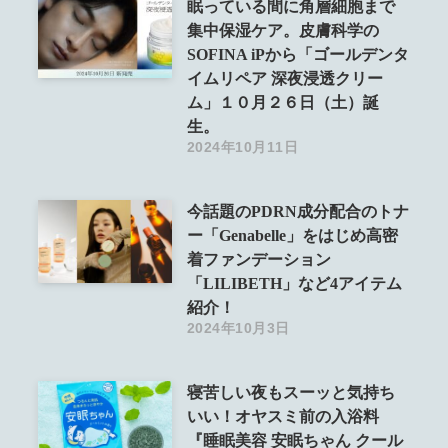
眠っている間に角層細胞まで
集中保湿ケア。皮膚科学の
SOFINA iPから「ゴールデンタ
イムリペア 深夜浸透クリー
ム」１０月２６日（土）誕
生。
2024年10月11日
今話題のPDRN成分配合のトナ
ー「Genabelle」をはじめ高密
着ファンデーション
「LILIBETH」など4アイテム
紹介！
2024年10月3日
寝苦しい夜もスーッと気持ち
いい！オヤスミ前の入浴料
『睡眠美容 安眠ちゃん クール