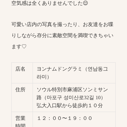
空気感は全くありませんでした😌
可愛い店内の写真を撮ったり、お友達をお喋
りしながら存分に素敵空間を満喫できちゃい
ます♡
店名
ヨンナムドングラミ（연남동그
라미）
住所
ソウル特別市麻浦区ソンミサン
路（마포구 성미산로32길 10）
弘大入口駅から徒歩約１０分
営業
１２：００〜１９：００
時間