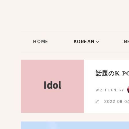
HOME
KOREAN
N
話題のK-P
Idol
WRITTEN BY
2022-09-0