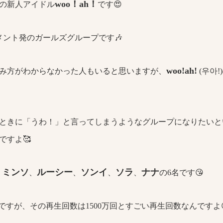
woo！ah！
の新人アイドル
です😍
メント発のガールズグループです🎶
woo!ah!
み方がわからなかった人もいると思いますが、
(우아
ときに「うわ！」と言ってしまうようなグループになりたいと
ですよ🥰
ミンソ
ルーシー
ソンイ
ソラ
ナナ
、
、
、
、
、
の6名です😘
okですが、その再生回数は1500万回とすごい再生回数なんですよ