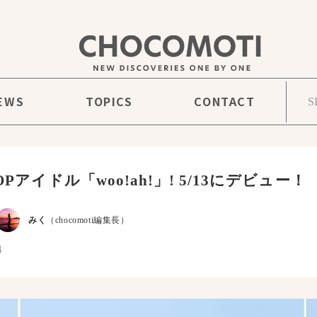
EWS
TOPICS
CONTACT
OPアイドル「woo!ah!」! 5/13にデビュー！
みく
（chocomoti編集長）
4