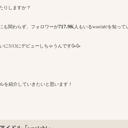
を見たりしますか？
717.9K
ー前にも関わらず、フォロワーが
人もいるwoo!ah!を知っ
に5/13にデビューしちゃうんです🥳🥳
ルを紹介していきたいと思います！