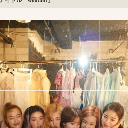
アイドル「woo!ah!」