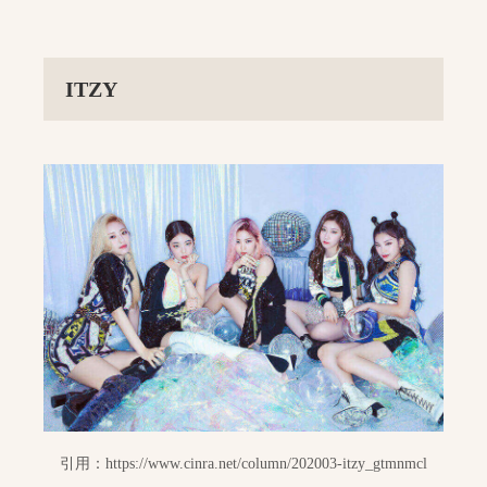
ITZY
引用：https://www.cinra.net/column/202003-itzy_gtmnmcl