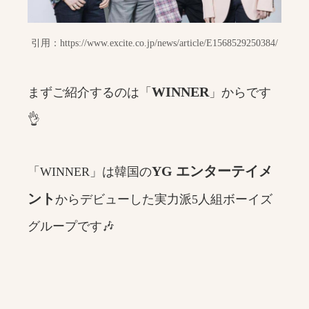
引用：https://www.excite.co.jp/news/article/E1568529250384/
WINNER
まずご紹介するのは「
」からです
👌
YG エンターテイメ
「WINNER」は韓国の
ント
からデビューした実力派5人組ボーイズ
グループです🎶