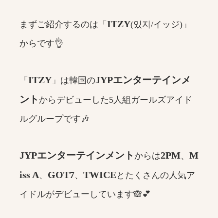
ITZY
まずご紹介するのは「
(있지/イッジ)」
からです👌
ITZY
JYPエンターテインメ
「
」は韓国の
ント
からデビューした5人組ガールズアイド
ルグループです🎶
JYPエンターテインメント
2PM
M
からは
、
iss A
GOT7
TWICE
、
、
とたくさんの人気ア
イドルがデビューしています🙈💕