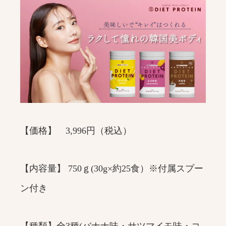
【価格】 3,996円（税込）
【内容量】 750ｇ(30g×約25食）※付属スプー
ン付き
【種類】全3種(バナナ味・サツマイモ味・コ