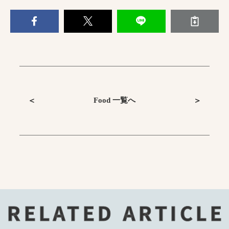
Food 一覧へ
＜
＞
RELATED ARTICLE