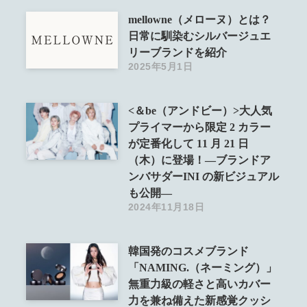
mellowne（メローヌ）とは？
日常に馴染むシルバージュエ
リーブランドを紹介
2025年5月1日
<＆be（アンドビー）>大人気
プライマーから限定 2 カラー
が定番化して 11 月 21 日
（木）に登場！―ブランドア
ンバサダーINI の新ビジュアル
も公開―
2024年11月18日
韓国発のコスメブランド
「NAMING.（ネーミング）」
無重力級の軽さと高いカバー
力を兼ね備えた新感覚クッシ