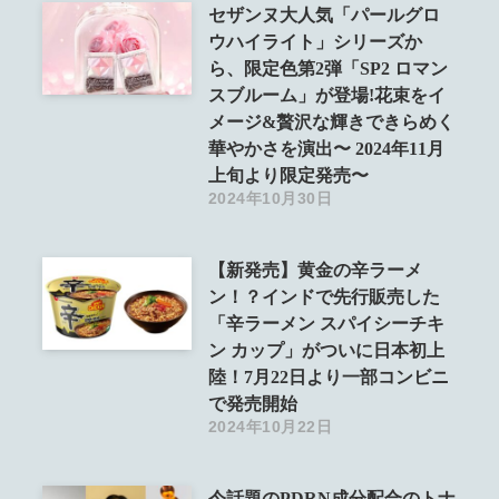
セザンヌ大人気「パールグロ
ウハイライト」シリーズか
ら、限定色第2弾「SP2 ロマン
スブルーム」が登場!花束をイ
メージ&贅沢な輝きできらめく
華やかさを演出〜 2024年11月
上旬より限定発売〜
2024年10月30日
【新発売】黄金の辛ラーメ
ン！？インドで先行販売した
「辛ラーメン スパイシーチキ
ン カップ」がついに日本初上
陸！7月22日より一部コンビニ
で発売開始
2024年10月22日
今話題のPDRN成分配合のトナ