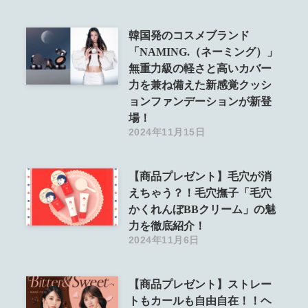
韓国発のコスメブランド
「NAMING.（ネーミング）」
無重力級の軽さと高いカバー
力を兼ね備えた新感覚クッシ
ョンファンデーションが新登
場！
2024年11月15日
【商品プレゼント】毛穴が消
えちゃう？！毛穴撫子「毛穴
かくれんぼBBクリーム」の魅
力を徹底紹介！
2024年11月6日
【商品プレゼント】ストレー
トもカールも自由自在！！ヘ