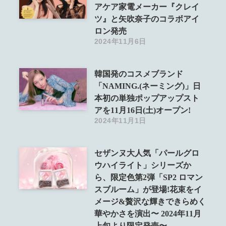
アケア家電メーカー『クレイ
ツ』と矢吹奈子のコラボアイ
ロン発売
2024年11月6日
韓国発のコスメブランド
「NAMING.(ネーミング)」日
本初の単独ポップアップスト
アを11月16日(土)オープン!
2024年11月1日
セザンヌ大人気「パールグロ
ウハイライト」シリーズか
ら、限定色第2弾「SP2 ロマン
スブルーム」が登場!花束をイ
メージ&贅沢な輝きできらめく
華やかさを演出〜 2024年11月
上旬より限定発売〜