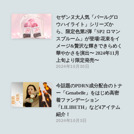
セザンヌ大人気「パールグロ
ウハイライト」シリーズか
ら、限定色第2弾「SP2 ロマン
スブルーム」が登場!花束をイ
メージ&贅沢な輝きできらめく
華やかさを演出〜 2024年11月
上旬より限定発売〜
2024年10月30日
今話題のPDRN成分配合のトナ
ー「Genabelle」をはじめ高密
着ファンデーション
「LILIBETH」など4アイテム
紹介！
2024年10月3日