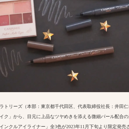
ラトリーズ（本部：東京都千代田区、代表取締役社長：井田仁
イク」から、目元に上品なツヤめきを添える微細パール配合の
インクルアイライナー」全3色が2023年11月下旬より限定発売