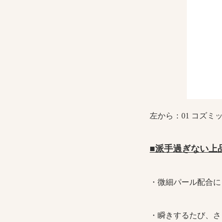
左から：01 コズミ
■派手過ぎない上
・微細パール配合に
・瞬きするたび、さ