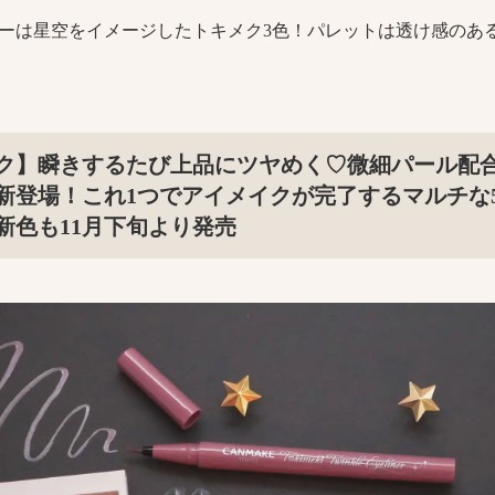
ーは星空をイメージしたトキメク3色！パレットは透け感のあ
ク】瞬きするたび上品にツヤめく♡微細パール配
新登場！これ1つでアイメイクが完了するマルチな
新色も11月下旬より発売