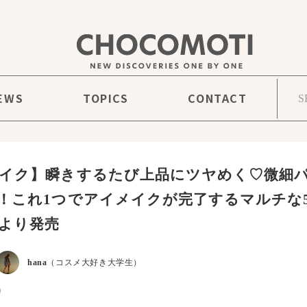
EWS
TOPICS
CONTACT
イク】瞬きするたび上品にツヤめく♡微細
！これ1つでアイメイクが完了するマルチな
旬より発売
hana
（コスメ大好き大学生）
9