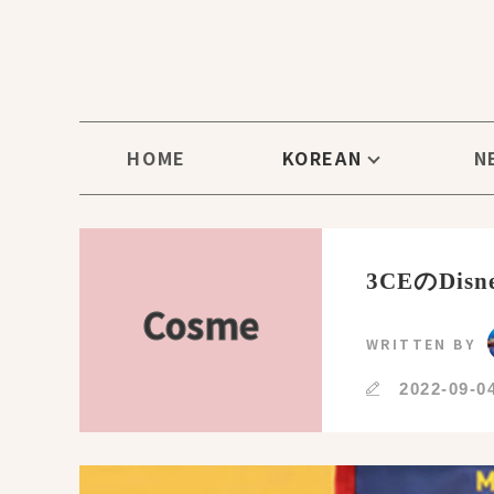
HOME
KOREAN
N
3CEのD
Cosme
WRITTEN BY
2022-09-0