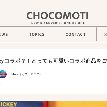
EWS
TOPICS
CONTACT
isneyコラボ？！とっても可愛いコラボ商品を
Uchan
（カフェマニア）
4